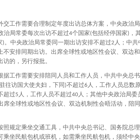
外交工作需要合理制定年度出访总体方案，中央政治局
政治局常委每次出访不超过
个国家
包括经停国家
，
4
(
)
家
。中央政治局常委同一期出访安排不超过
人；中共
)
2
上不安排同期出访。出席全球性或地区性会议、双边和
出访的，另行报批。
根据工作需要安排陪同人员和工作人员，中共中央总书
驻往访国大使夫妇，下同
不超过
人，工作人员总数
)
6
不超过
人，工作人员不超过
人；其他中央政治局委
5
40
出席全球性或地区性会议、双边机制性会晤活动，陪
按照规定乘坐交通工具，中共中央总书记、国务院总理
可乘坐民航包机或班机，如需乘坐民航包机，须经中央