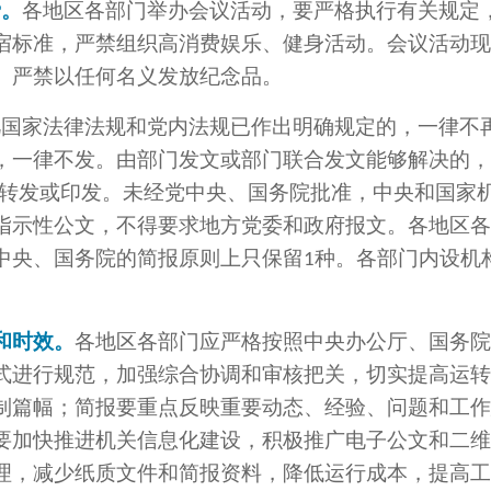
费。
各地区各部门举办会议活动，要严格执行有关规定
宿标准，严禁组织高消费娱乐、健身活动。会议活动现
。严禁以任何名义发放纪念品。
凡国家法律法规和党内法规已作出明确规定的，一律不
，一律不发。由部门发文或部门联合发文能够解决的，
转发或印发。未经党中央、国务院批准，中央和国家
指示性公文，不得要求地方党委和政府报文。各地区各
中央、国务院的简报原则上只保留
种。各部门内设机
1
和时效。
各地区各部门应严格按照中央办公厅、国务院
式进行规范，加强综合协调和审核把关，切实提高运转
制篇幅；简报要重点反映重要动态、经验、问题和工作
要加快推进机关信息化建设，积极推广电子公文和二维
理，减少纸质文件和简报资料，降低运行成本，提高工