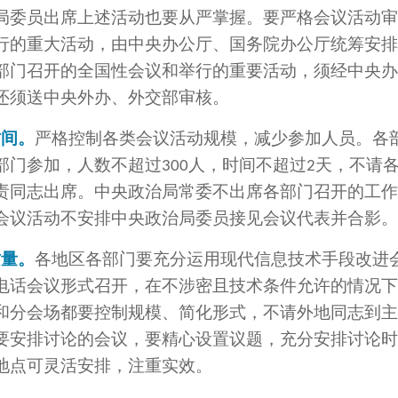
局委员出席上述活动也要从严掌握。要严格会议活动审
行的重大活动，由中央办公厅、国务院办公厅统筹安排
部门召开的全国性会议和举行的重要活动，须经中央办
还须送中央外办、外交部审核。
时间。
严格控制各类会议活动规模，减少参加人员。各
部门参加，人数不超过
人，时间不超过
天，不请
300
2
责同志出席。中央政治局常委不出席各部门召开的工作
会议活动不安排中央政治局委员接见会议代表并合影。
质量。
各地区各部门要充分运用现代信息技术手段改进
电话会议形式召开，在不涉密且技术条件允许的情况下
和分会场都要控制规模、简化形式，不请外地同志到主
要安排讨论的会议，要精心设置议题，充分安排讨论时
地点可灵活安排，注重实效。