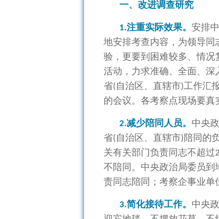
一、改进调查研究
注重实际效果。
安排
1.
地安排考查内容，为领导同
验，更要到困难较多、情况
活动，力求准确、全面、深
省
自治区、直辖市
工作汇
(
)
的会议。各考察点现场要真
减少陪同人员。
中央
2.
省
自治区、直辖市
陪同的
(
)
关有关部门负责同志不超过
不陪同。中央政治局委员到
责同志陪同；考察企事业单
简化接待工作。
中央
3.
迎宾地毯，不摆放花草，不