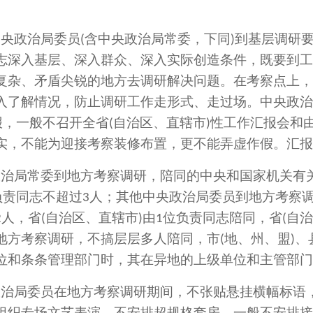
中央政治局委员
含中央政治局常委，下同
到基层调研
(
)
志深入基层、深入群众、深入实际创造条件，既要到工
复杂、矛盾尖锐的地方去调研解决问题。在考察点上，
入了解情况，防止调研工作走形式、走过场。中央政治
报，一般不召开全省
自治区、直辖市
性工作汇报会和
(
)
实，不能为迎接考察装修布置，更不能弄虚作假。汇报
政治局常委到地方考察调研，陪同的中央和国家机关有
负责同志不超过
人；其他中央政治局委员到地方考察
3
人，省
自治区、直辖市
由
位负责同志陪同，省
自治
2
(
)
1
(
地方考察调研，不搞层层多人陪同，市
地、州、盟
、
(
)
位和条条管理部门时，其在异地的上级单位和主管部门
政治局委员在地方考察调研期间，不张贴悬挂横幅标语
组织专场文艺表演，不安排超规格套房，一般不安排接