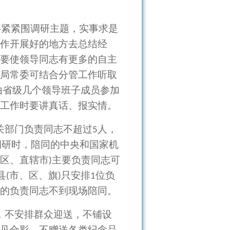
要紧紧围调研主题，实事求是
作开展好的地方去总结经
要使领导同志有更多的自主
局常委可结合分管工作听取
由省级几个领导班子成员参加
工作时要讲真话、报实情。
关部门负责同志不超过
人，
5
调研时，陪同的中央和国家机
区、直辖市
主要负责同志可
)
县
市、区、旗
只安排
位负
(
)
1
的负责同志不到现场陪同。
，不安排群众迎送，不铺设
见合影，不赠送各类纪念品