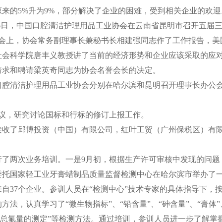
来的5%升为9%，部分解决了企业的困难，受到相关企业的欢迎
5-26日，中国口腔清洁护理用品工业协会在云南省昆明市召开五
，会上，协会常务副理事长兼秘书长相建强同志作了工作报告，
社会科学院唐丰义教授讲了当前的经济形势和企业应该采取的应
请求和聘请梁英奇同志为协会名誉会长的决定。
，中国口腔清洁护理用品工业协会分别在哈尔滨和昆明召开理事长办
会议，研究讨论国标和行标的修订上报工作。
接收了邱博投资（中国）有限公司，红叶工贸（广州保税区）有限
行了两次业务培训。一是9月初，根据生产许可审核中发现的问题
委托国家轻工业牙膏蜡制品质量监督检测中心在哈尔滨市举办了
来自37个企业。参训人员在“检测中心”技术专家的具体指导下，
法，认真学习了“微生物指标”、“铅含量”、“砷含量”、“膏体”、
和“总氟量的测定”等检测方法。通过培训，参训人员进一步了解