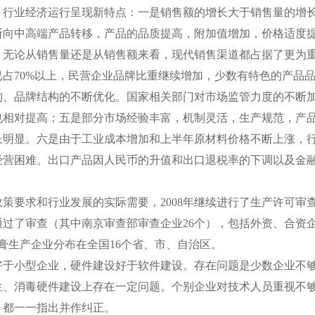
，行业经济运行呈现新特点：一是销售额的增长大于销售量的增
断向中高端产品转移，产品的品质提高，附加值增加，价格适度
无论从销售量还是从销售额来看，现代销售渠道都占据了更为重
占70%以上，民营企业品牌比重继续增加，少数有特色的产品品
构、品牌结构的不断优化。国家相关部门对市场监管力度的不断
也相对提高；五是部分市场经验丰富，机制灵活，生产规范，产
长明显。六是由于工业成本增加和上半年原材料价格不断上涨，
经营困难。出口产品因人民币的升值和出口退税率的下调以及金
策要求和行业发展的实际需要，2008年继续进行了生产许可审查
通过了审查（其中南京审查部审查企业26个），包括外资、合资企
牙膏生产企业分布在全国16个省、市、自治区。
好于小型企业，硬件建设好于软件建设。存在问题是少数企业不
生、消毒硬件建设上存在一定问题。个别企业对技术人员重视不
，都一一指出并作纠正。