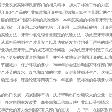
据行业发展实际和政府部门的相关精神，加大了标准工作的力度
型牙膏3个产品的行业标准和牙膏中氯化锶和三氯生含量测定两个
甘醇的测定4个国家标准的批准颁布；本年度实施的标准有牙膏用
二氧化硅，牙膏用二水磷酸氢钙，牙膏用十二烷基硫酸钠，牙膏
实验方法，牙膏中氯化锶含量测定的试验方法，功效型牙膏和牙
从原料采购到生产质量安全以及功效研发宣传均处于严格的规范
行业功效型牙膏生产的规范和宣传问题，为功效型牙膏创造了良
开拓了更好的发展道路和前景，并将有效地促进我国牙膏的出口
能减排，保护环境的要求，2008年协会还协助国家环保部门
产环节的废水、废气和废物的排放，促进良性循环生产。这项工
、确定指标、课题论证等四项工作，年底前，该标准的各项要求
品的出口发展，拓展国际市场，扶持帮助出口份额较大的企业，
料，多次向国家发改委，商务部和工信部反映行业出口受损情况
和所做的努力受到国家有关部门的重视，11月17日，在国家财